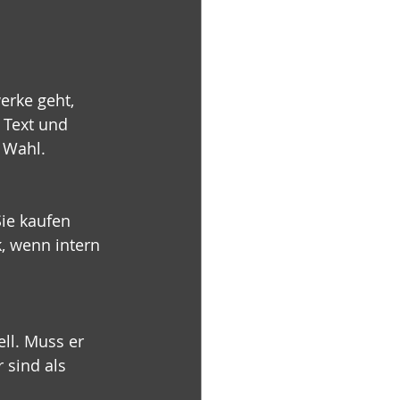
rke geht, 
 Text und 
 Wahl. 
ie kaufen 
, wenn intern 
ll. Muss er 
 sind als 