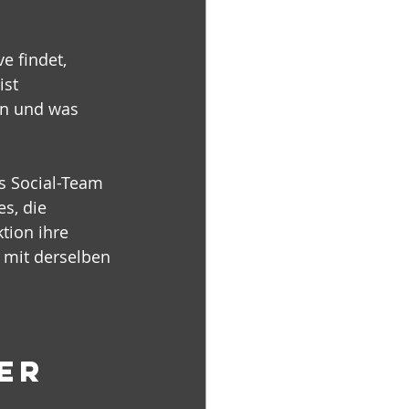
e findet, 
st 
n und was 
s Social-Team 
s, die 
tion ihre 
 mit derselben 
er 