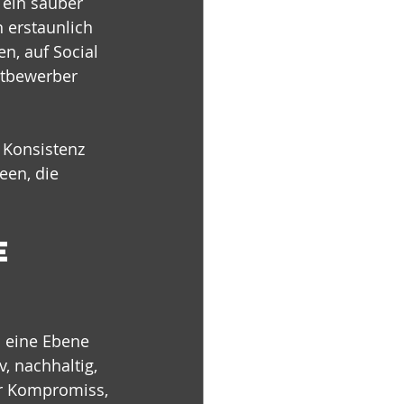
s ein sauber 
erstaunlich 
, auf Social 
ttbewerber 
 Konsistenz 
een, die 
e 
 eine Ebene 
, nachhaltig, 
er Kompromiss, 