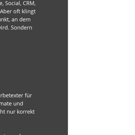
, Social, CRM, 
ber oft klingt 
unkt, an dem 
ird. Sondern 
rbetexter für 
rmate und 
ht nur korrekt 