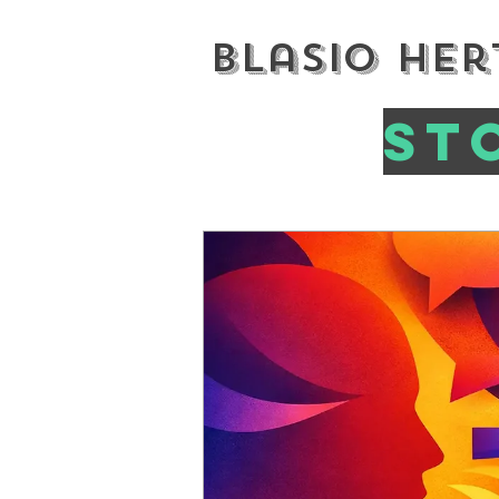
Blasio Her
St