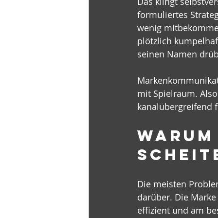
Das klingt selbstver
formuliertes Strat
wenig mitbekommen 
plötzlich kumpelha
seinen Namen drüb
Markenkommunikatio
mit Spielraum. Also 
kanalübergreifend f
Warum 
scheit
Die meisten Proble
darüber. Die Marke w
effizient und am be