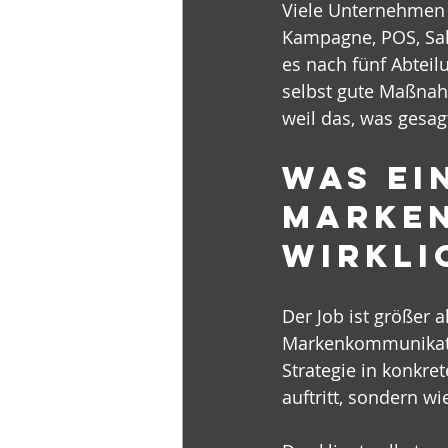
Viele Unternehmen p
Kampagne, POS, Sale
es nach fünf Abteil
selbst gute Maßnah
weil das, was gesagt
Was ei
Marken
wirkli
Der Job ist größer 
Markenkommunikatio
Strategie in konkre
auftritt, sondern w