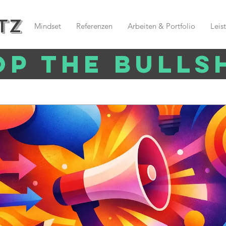
tz
Mindset
Referenzen
Arbeiten & Portfolio
Leis
op the bullsh