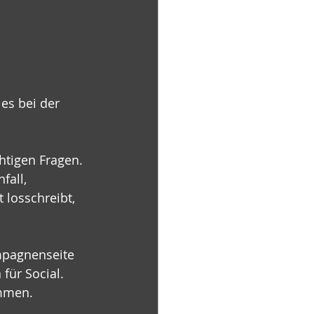
es bei der 
htigen Fragen. 
fall, 
 losschreibt, 
mpagnenseite 
für Social. 
ommen.