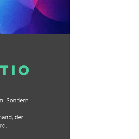
tio
em. Sondern 
mand, der 
rd.