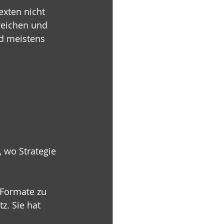
exten nicht 
treichen und 
nd meistens 
 wo Strategie 
e Formate zu 
z. Sie hat 