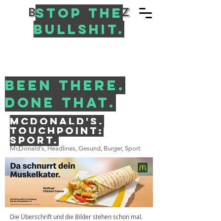
Blasio Hertz
Stop the
bullshit.
Been there.
Done that.
McDonald's.
Touchpoint:
Sport.
McDonald's, Headlines, Gesund, Burger, Sport
Die Überschrift und die Bilder stehen schon mal.