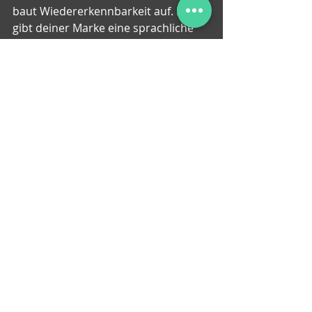
baut Wiedererkennbarkeit auf. Er 
gibt deiner Marke eine sprachliche 
Kante, an der sich weitere 
Botschaften ausrichten können.
Und ja, manchmal ist er auch intern 
wertvoller als extern. Weil plötzlich 
jeder im Unternehmen versteht, was 
die Marke eigentlich sagen will. Das 
ist kein kleiner Effekt. Gerade in 
größeren Organisationen ist ein 
guter Claim oft weniger Schmuck als 
Ordnungsinstrument.
Wenn du also an einem Markenclaim 
arbeitest, behandle ihn nicht wie die 
Schlusszeile nach dem eigentlichen 
Job. Er ist Teil des eigentlichen Jobs. 